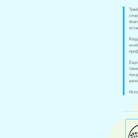
Трей
спор
благ
оста
Когд
осо
проф
Еще 
такж
поса
кило
Исп