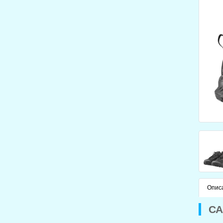
Опис
СА