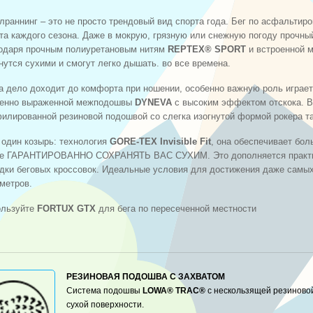
лраннинг – это не просто трендовый вид спорта года. Бег по асфальти
та каждого сезона. Даже в мокрую, грязную или снежную погоду прочн
одаря прочным полиуретановым нитям
REPTEX® SPORT
и встроенной 
нутся сухими и смогут легко дышать. во все времена.
а дело доходит до комфорта при ношении, особенно важную роль играе
бенно выраженной межподошвы
DYNEVA
с высоким эффектом отскока. В
илированной резиновой подошвой со слегка изогнутой формой рокера т
один козырь: технология
GORE-TEX Invisible Fit
, она обеспечивает бол
е ГАРАНТИРОВАННО СОХРАНЯТЬ ВАС СУХИМ. Это дополняется практичн
дки беговых кроссовок. Идеальные условия для достижения даже самы
метров.
ользуйте
FORTUX GTX
для бега по пересеченной местности
РЕЗИНОВАЯ ПОДОШВА С ЗАХВАТОМ
Система подошвы
LOWA® TRAC®
с нескользящей резиновой
сухой поверхности.