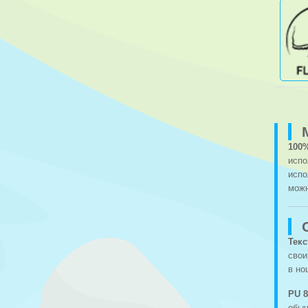
100
испо
испо
можн
Тек
свои
в но
PU 
обыч