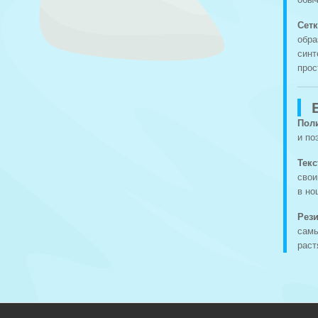
Сет
обра
синт
прос
Поли
и по
Тек
свои
в но
Рез
самы
раст