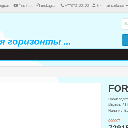
legram
YouTube
instagram
Личный кабинет
+77073123123
 горизонты ...
FOR
Производит
Модель: 31
Наличие: Ес
99000₸