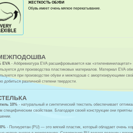
ЖЕСТКОСТЬ ОБУВИ
Обувь имеет очень мягкое перекатывание.
МЕЖПОДОШВА
% EVA
- Аббревиатура EVA расшифровывается как «этиленвинилацетат» 
льзуется для производства пластиковых материалов. Материал EVA обес
льзуется при производстве обуви и межподошв с амортизирующими свой
о добиться различной степени твердости.
СТЕЛЬКА
стиль 10%
- натуральный и синтетический текстиль обеспечивает оптим
м специфическим свойствам. Благодаря своей конструкции они приятны
шении.
80%
- Полиуретан (PU) — это мягкий пластик, который обладает очень 
но используется в межподошве. Содержание PU делает подошвы легким