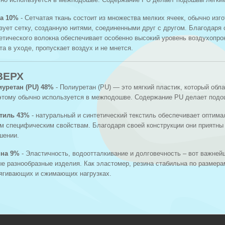
ка 10%
- Сетчатая ткань состоит из множества мелких ячеек, обычно изг
зует сетку, созданную нитями, соединенными друг с другом. Благодаря 
етического волокна обеспечивает особенно высокий уровень воздухоп
та в уходе, пропускает воздух и не мнется.
ВЕРХ
уретан (PU) 48%
- Полиуретан (PU) — это мягкий пластик, который об
этому обычно используется в межподошве. Содержание PU делает подош
стиль 43%
- натуральный и синтетический текстиль обеспечивает оптим
м специфическим свойствам. Благодаря своей конструкции они приятны
шении.
ина 9%
- Эластичность, водоотталкивание и долговечность – вот важней
е разнообразные изделия. Как эластомер, резина стабильна по размера
ягивающих и сжимающих нагрузках.