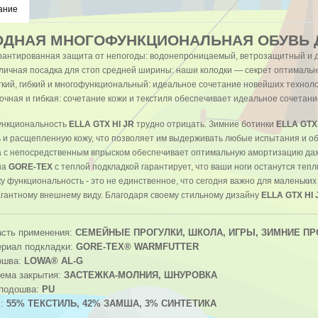
ание
ДНАЯ МНОГОФУНКЦИОНАЛЬНАЯ ОБУВЬ 
рантированная защита от непогоды: водонепроницаемый, ветрозащитный и
личная посадка для стоп средней ширины: наши колодки — секрет оптималь
гкий, гибкий и многофункциональный: идеальное сочетание новейших технол
очная и гибкая: сочетание кожи и текстиля обеспечивает идеальное сочетани
нкциональность
ELLA GTX HI JR
трудно отрицать. Зимние ботинки
ELLA GTX
ь и расщепленную кожу, что позволяет им выдерживать любые испытания и 
 с непосредственным впрыском обеспечивает оптимальную амортизацию да
на
GORE-TEX
с теплой подкладкой гарантирует, что ваши ноги останутся теп
ку функциональность - это не единственное, что сегодня важно для маленьки
агантному внешнему виду. Благодаря своему стильному дизайну
ELLA GTX HI 
сть применения:
СЕМЕЙНЫЕ ПРОГУЛКИ, ШКОЛА, ИГРЫ, ЗИМНИЕ ПР
риал подкладки:
GORE-TEX® WARMFUTTER
ошва:
LOWA® AL-G
ема закрытия:
ЗАСТЕЖКА-МОЛНИЯ, ШНУРОВКА
подошва:
PU
х:
55% ТЕКСТИЛЬ, 42% ЗАМША, 3% СИНТЕТИКА