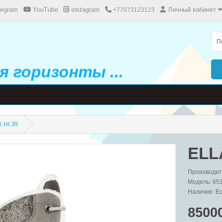
legram
YouTube
instagram
Личный кабинет
+77073123123
 горизонты ...
 HI JR
ELL
Производит
Модель: 65
Наличие: Ес
8500