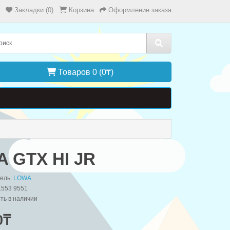
Закладки (0)
Корзина
Оформление заказа
Товаров 0 (0₸)
A GTX HI JR
ель:
LOWA
1553 9551
ть в наличии
0₸