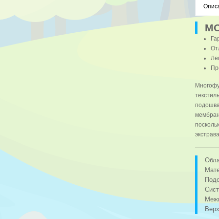
Опис
МО
Га
От
Ле
Пр
Многофу
текстил
подошва
мембра
посколь
экстрав
Обла
Мате
Под
Сист
Меж
Вер