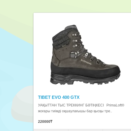
TIBET EVO 400 GTX
УАҚЫТТАН ТЫС ТРЕККИНГ БӘТІҢКЕСІ PrimaLoft®
жоғары тиімді оқшаулағышы бар қысқы тре..
220000₸