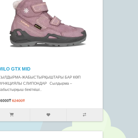
MILO GTX MID
СЫЛДЫРМА-ЖАБЫСТЫРҚЫШТАРЫ БАР КӨП
ФУНКЦИЯЛЫ СЛИПОНДАР Сылдырма –
жабыстырқыш бекіткіші..
56000₸
62400₸