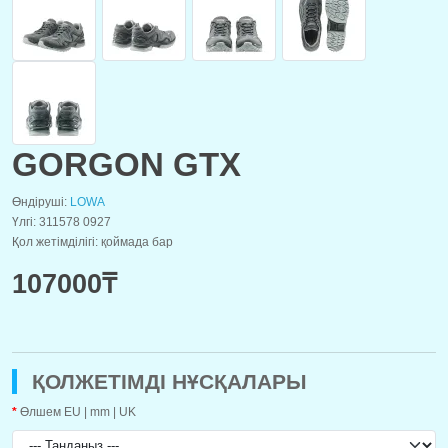
GORGON GTX
Өндіруші:
LOWA
Үлгі: 311578 0927
Қол жетімділігі: қоймада бар
107000₸
ҚОЛЖЕТІМДІ НҰСҚАЛАРЫ
Өлшем EU | mm | UK