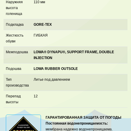
Наружняя
110 мм
высота
голенища
Подкладка
GORE-TEX
Жесткость
ГИБКАЯ
обуви
Межподошва
LOWA® DYNAPU®, SUPPORT FRAME, DOUBLE
INJECTION
Подошва
LOWA RUBBER OUTSOLE
Тип
Литье под давлением
производства
Перепад
12
высоты
ГАРАНТИРОВАННАЯ ЗАЩИТА ОТ ПОГОДЫ
Постоянная водонепроницаемость:
мембрана надежно водонепроницаема.